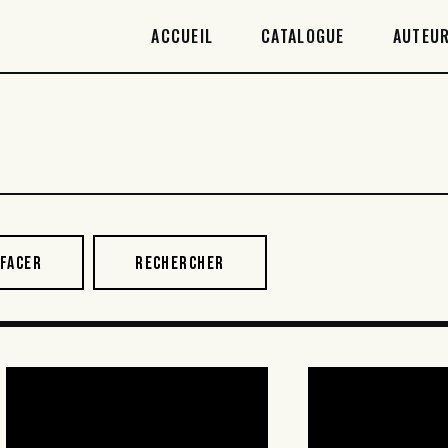
ACCUEIL
ACCUEIL
CATALOGUE
AUTEUR
CATALOGUE
AUTEURICES
DROITS / RIGHTS
À PROPOS