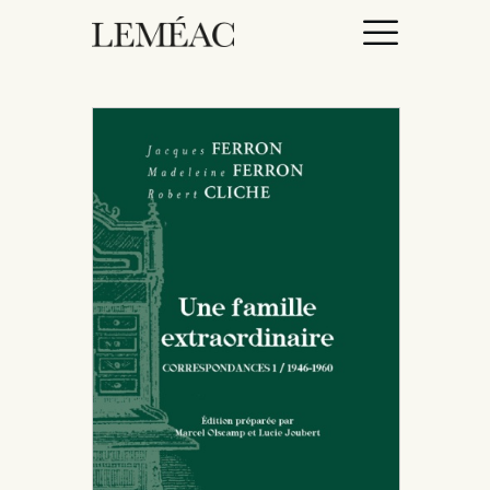
ACCUEIL
CATALOGUE
AUTEURICES
DROITS / RIGHTS
À PROPOS