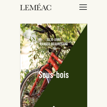
ACCUEIL
CATALOGUE
AUTEURICES
DROITS / RIGHTS
À PROPOS