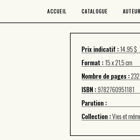
ACCUEIL
ACCUEIL
CATALOGUE
AUTEUR
CATALOGUE
AUTEURICES
Prix indicatif :
14.95 $
DROITS / RIGHTS
Format :
15 x 21,5 cm
À PROPOS
Nombre de pages :
232
ISBN :
9782760951181
Parution :
Collection :
Vies et mém