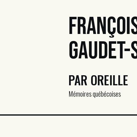
Françoi
Gaudet-
PAR OREILLE
Mémoires québécoises