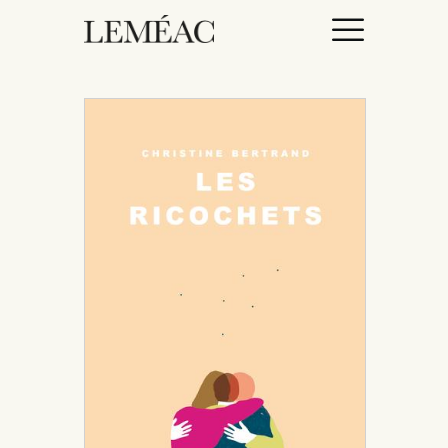
ACCUEIL
CATALOGUE
AUTEURICES
DROITS / RIGHTS
À PROPOS