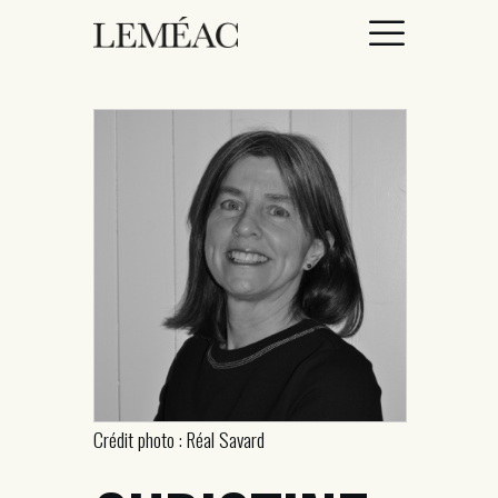
ACCUEIL
CATALOGUE
AUTEURICES
DROITS / RIGHTS
À PROPOS
Crédit photo : Réal Savard