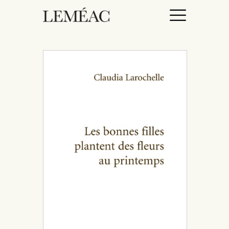
ACCUEIL
CATALOGUE
AUTEURICES
DROITS / RIGHTS
À PROPOS