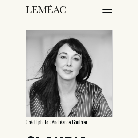
ACCUEIL
CATALOGUE
AUTEURICES
DROITS / RIGHTS
À PROPOS
Crédit photo : Andréanne Gauthier