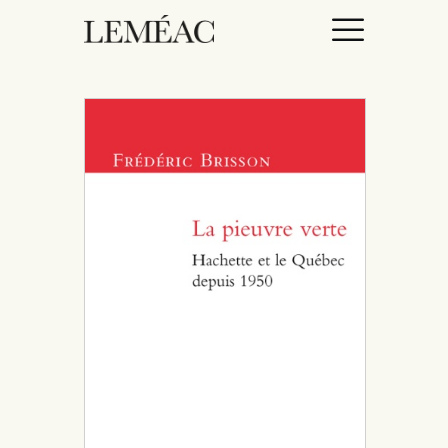
ACCUEIL
CATALOGUE
AUTEURICES
DROITS / RIGHTS
À PROPOS