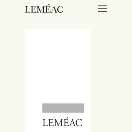
ACCUEIL
CATALOGUE
AUTEURICES
DROITS / RIGHTS
À PROPOS