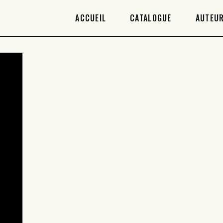
ACCUEIL
ACCUEIL
CATALOGUE
AUTEUR
CATALOGUE
AUTEURICES
DROITS / RIGHTS
À PROPOS