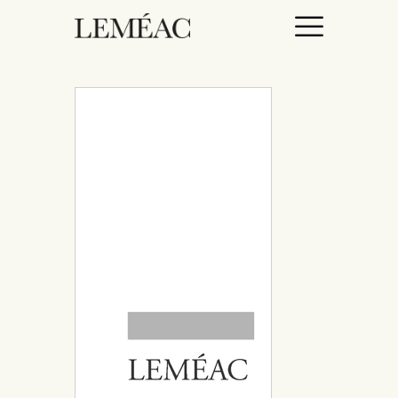
ACCUEIL
CATALOGUE
AUTEURICES
DROITS / RIGHTS
À PROPOS