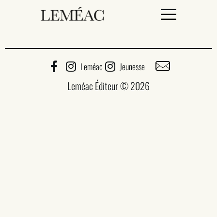
Leméac
Jeunesse
ACCUEIL
Leméac Éditeur © 2026
CATALOGUE
AUTEURICES
DROITS / RIGHTS
À PROPOS