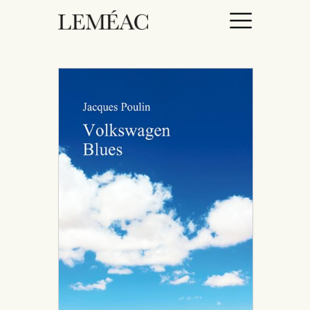
ACCUEIL
CATALOGUE
AUTEURICES
DROITS / RIGHTS
À PROPOS