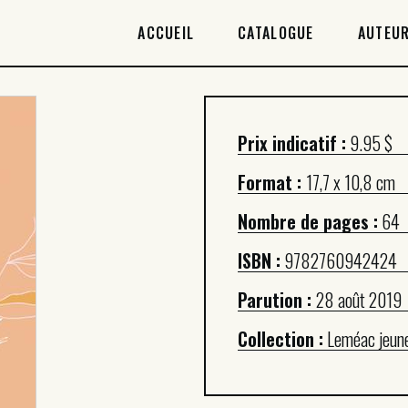
ACCUEIL
ACCUEIL
CATALOGUE
AUTEUR
CATALOGUE
AUTEURICES
Prix indicatif :
9.95 $
DROITS / RIGHTS
Format :
17,7 x 10,8 cm
À PROPOS
Nombre de pages :
64
ISBN :
9782760942424
Parution :
28 août 2019
Collection :
Leméac jeun