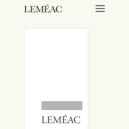
ACCUEIL
CATALOGUE
AUTEURICES
DROITS / RIGHTS
À PROPOS