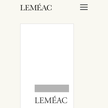
ACCUEIL
CATALOGUE
AUTEURICES
DROITS / RIGHTS
À PROPOS