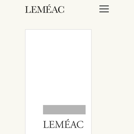
ACCUEIL
CATALOGUE
AUTEURICES
DROITS / RIGHTS
À PROPOS