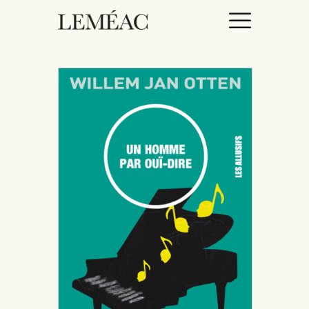
ACCUEIL
CATALOGUE
AUTEURICES
DROITS / RIGHTS
À PROPOS