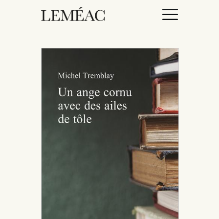
ACCUEIL
CATALOGUE
AUTEURICES
DROITS / RIGHTS
À PROPOS