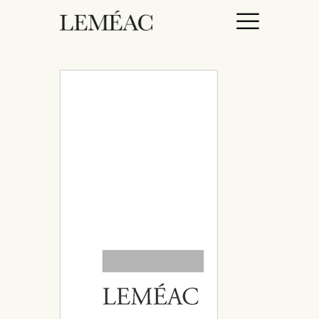
ACCUEIL
CATALOGUE
AUTEURICES
DROITS / RIGHTS
À PROPOS