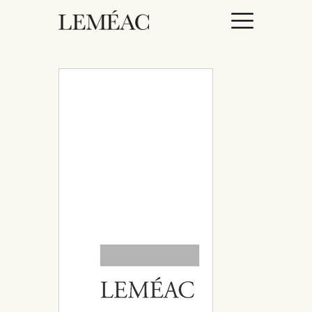
ACCUEIL
CATALOGUE
AUTEURICES
DROITS / RIGHTS
À PROPOS