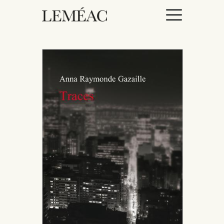
ACCUEIL
CATALOGUE
AUTEURICES
DROITS / RIGHTS
À PROPOS