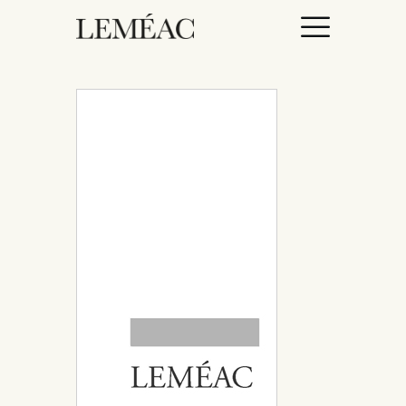
ACCUEIL
CATALOGUE
AUTEURICES
DROITS / RIGHTS
À PROPOS