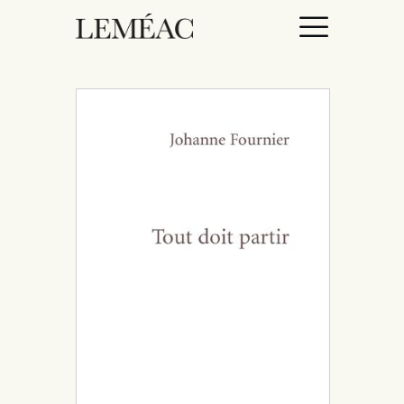
ACCUEIL
CATALOGUE
AUTEURICES
DROITS / RIGHTS
À PROPOS