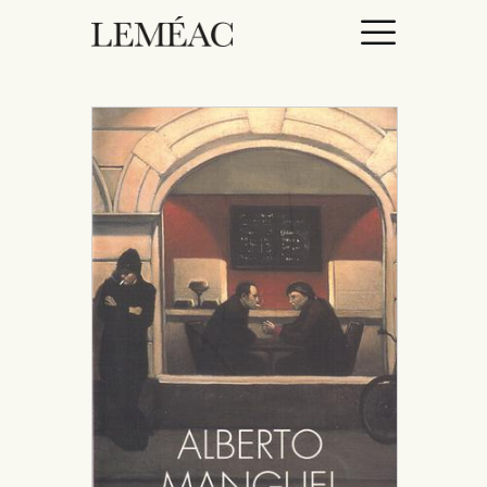
ACCUEIL
CATALOGUE
AUTEURICES
DROITS / RIGHTS
À PROPOS