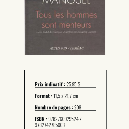
Prix indicatif :
25.95 $
Format :
11,5 x 21,7 cm
Nombre de pages :
208
ISBN :
9782760929524 /
9782742785063