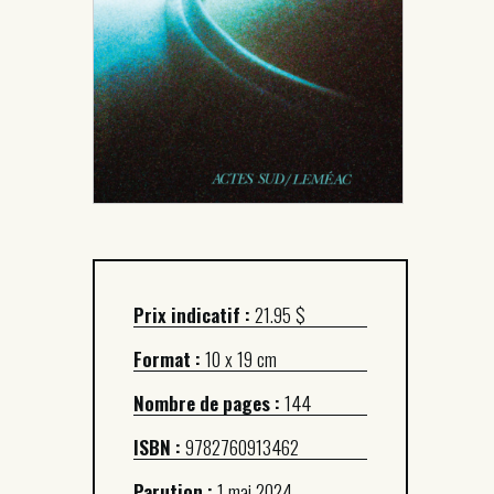
Prix indicatif :
21.95 $
Format :
10 x 19 cm
Nombre de pages :
144
ISBN :
9782760913462
Parution :
1 mai 2024