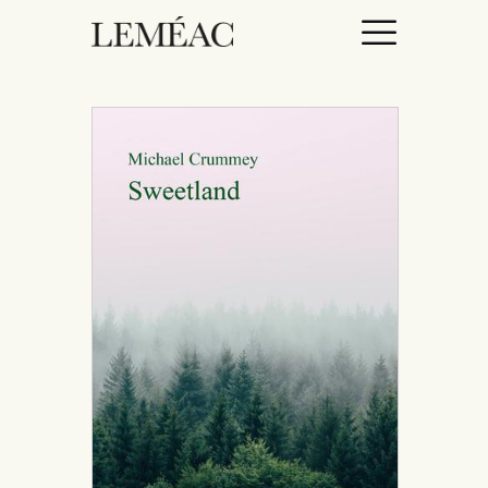
ACCUEIL
CATALOGUE
AUTEURICES
DROITS / RIGHTS
À PROPOS