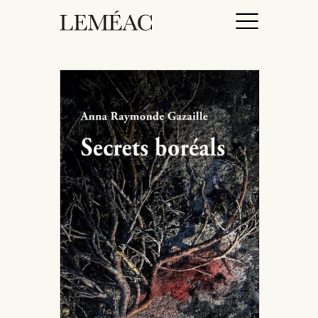
ACCUEIL
CATALOGUE
AUTEURICES
DROITS / RIGHTS
À PROPOS