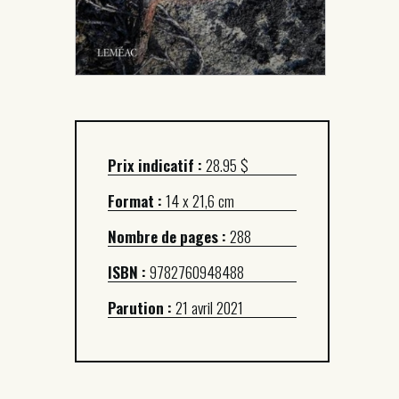
Prix indicatif :
28.95 $
Format :
14 x 21,6 cm
Nombre de pages :
288
ISBN :
9782760948488
Parution :
21 avril 2021