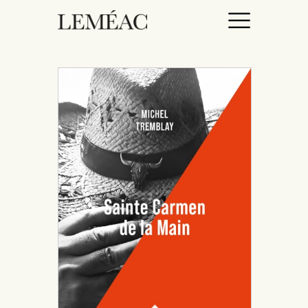
ACCUEIL
CATALOGUE
AUTEURICES
DROITS / RIGHTS
À PROPOS