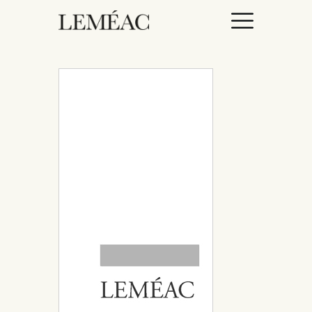
ACCUEIL
CATALOGUE
AUTEURICES
DROITS / RIGHTS
À PROPOS