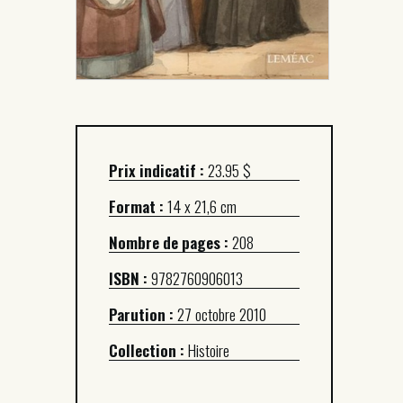
Prix indicatif :
23.95 $
Format :
14 x 21,6 cm
Nombre de pages :
208
ISBN :
9782760906013
Parution :
27 octobre 2010
Collection :
Histoire