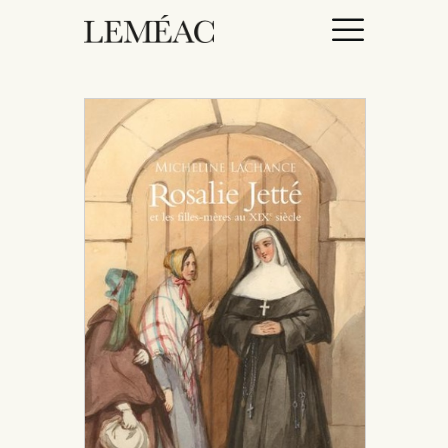
ACCUEIL
CATALOGUE
AUTEURICES
DROITS / RIGHTS
À PROPOS