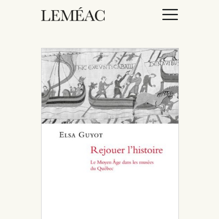
ACCUEIL
CATALOGUE
AUTEURICES
DROITS / RIGHTS
À PROPOS