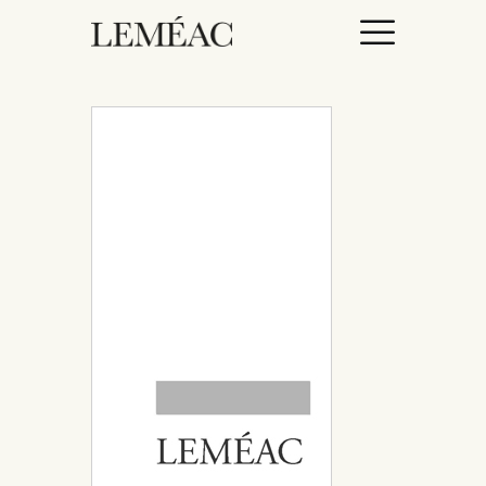
ACCUEIL
CATALOGUE
AUTEURICES
DROITS / RIGHTS
À PROPOS