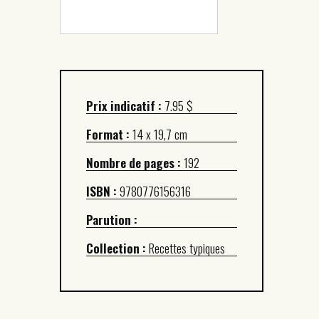
Prix indicatif :
7.95 $
Format :
14 x 19,7 cm
Nombre de pages :
192
ISBN :
9780776156316
Parution :
Collection :
Recettes typiques