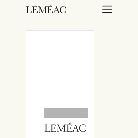
ACCUEIL
CATALOGUE
AUTEURICES
DROITS / RIGHTS
À PROPOS