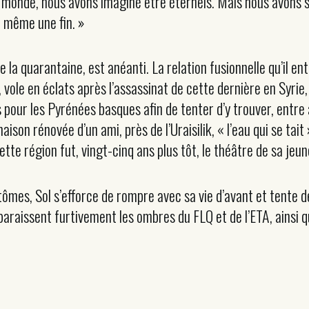
u monde, nous avons imaginé être éternels. Mais nous avons 
t même une fin. »
 la quarantaine, est anéanti. La relation fusionnelle qu’il e
ole en éclats après l’assassinat de cette dernière en Syrie,
s pour les Pyrénées basques afin de tenter d’y trouver, entre 
aison rénovée d’un ami, près de l’Uraisilik, « l’eau qui se ta
ette région fut, vingt-cinq ans plus tôt, le théâtre de sa jeu
es, Sol s’efforce de rompre avec sa vie d’avant et tente de 
araissent furtivement les ombres du FLQ et de l’ETA, ainsi q