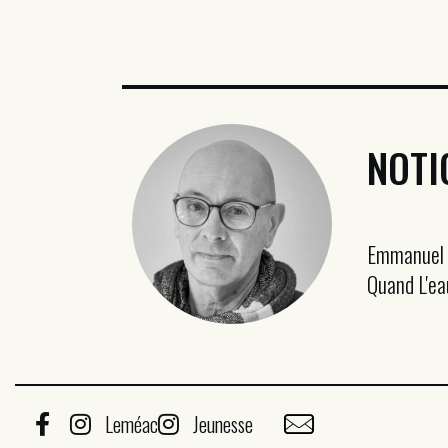
NOTI
Emmanuel P
Quand L'ea
Leméac
Jeunesse