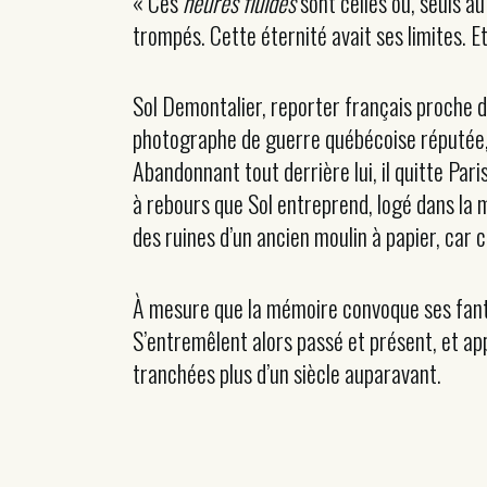
« Ces
heures fluides
sont celles où, seuls a
trompés. Cette éternité avait ses limites. E
Sol Demontalier, reporter français proche de
photographe de guerre québécoise réputée, v
Abandonnant tout derrière lui, il quitte Pari
à rebours que Sol entreprend, logé dans la m
des ruines d’un ancien moulin à papier, car c
À mesure que la mémoire convoque ses fantôm
S’entremêlent alors passé et présent, et app
tranchées plus d’un siècle auparavant.