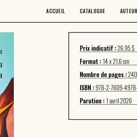
ACCUEIL
ACCUEIL
CATALOGUE
AUTEUR
CATALOGUE
AUTEURICES
Prix indicatif :
26.95 $
DROITS / RIGHTS
Format :
14 x 21,6 cm
À PROPOS
Nombre de pages :
240
ISBN :
978-2-7609-4978
Parution :
1 avril 2026