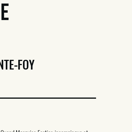
de
NTE-FOY