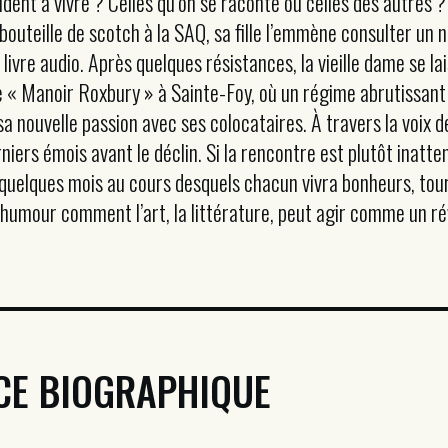
s aident à vivre ? Celles qu’on se raconte ou celles des autre
bouteille de scotch à la SAQ, sa fille l’emmène consulter un 
ivre audio. Après quelques résistances, la vieille dame se lai
le « Manoir Roxbury » à Sainte-Foy, où un régime abrutissan
 nouvelle passion avec ses colocataires. À travers la voix d
ers émois avant le déclin. Si la rencontre est plutôt inatten
 quelques mois au cours desquels chacun vivra bonheurs, tou
humour comment l’art, la littérature, peut agir comme un rév
CE BIOGRAPHIQUE