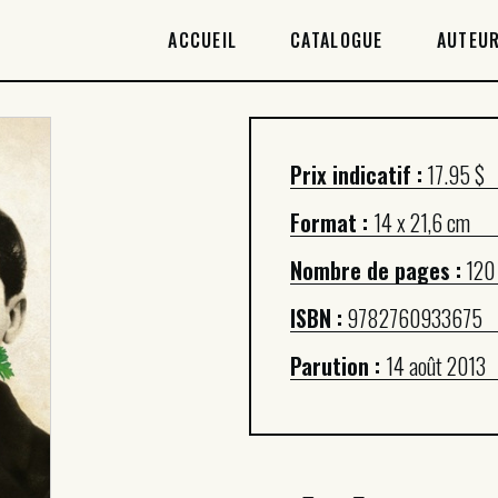
ACCUEIL
ACCUEIL
CATALOGUE
AUTEUR
CATALOGUE
AUTEURICES
Prix indicatif :
17.95 $
DROITS / RIGHTS
Format :
14 x 21,6 cm
À PROPOS
Nombre de pages :
120
ISBN :
9782760933675
Parution :
14 août 2013