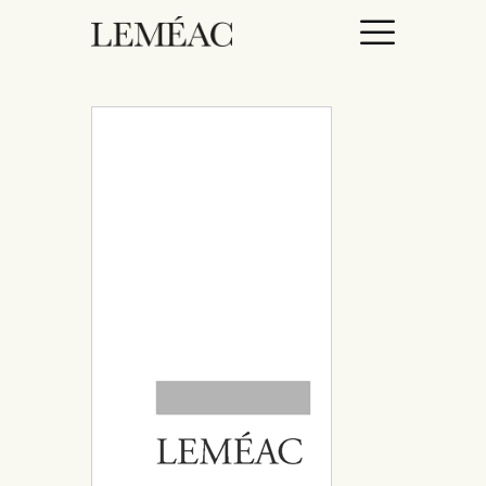
ACCUEIL
CATALOGUE
AUTEURICES
DROITS / RIGHTS
À PROPOS