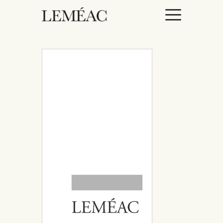
ACCUEIL
CATALOGUE
AUTEURICES
DROITS / RIGHTS
À PROPOS