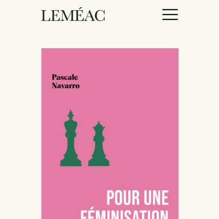
ACCUEIL
CATALOGUE
AUTEURICES
DROITS / RIGHTS
À PROPOS