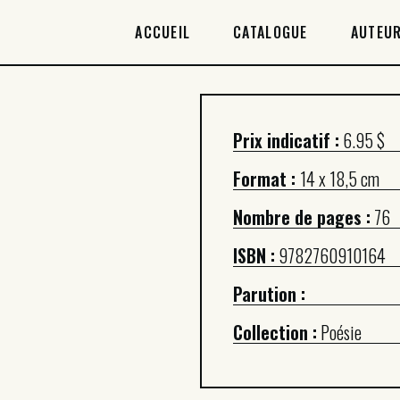
ACCUEIL
ACCUEIL
CATALOGUE
AUTEUR
CATALOGUE
AUTEURICES
Prix indicatif :
6.95 $
DROITS / RIGHTS
Format :
14 x 18,5 cm
À PROPOS
Nombre de pages :
76
ISBN :
9782760910164
Parution :
Collection :
Poésie