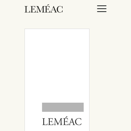
ACCUEIL
CATALOGUE
AUTEURICES
DROITS / RIGHTS
À PROPOS