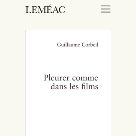
ACCUEIL
CATALOGUE
AUTEURICES
DROITS / RIGHTS
À PROPOS