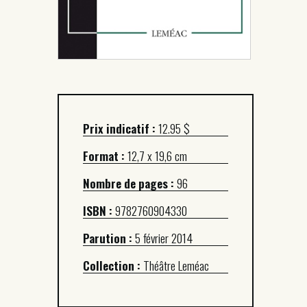
Prix indicatif :
12.95 $
Format :
12,7 x 19,6 cm
Nombre de pages :
96
ISBN :
9782760904330
Parution :
5 février 2014
Collection :
Théâtre Leméac