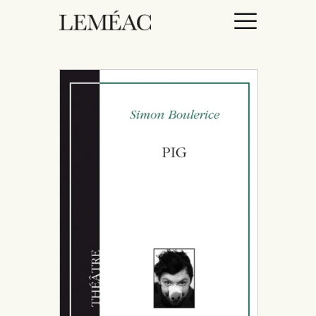
ACCUEIL
CATALOGUE
AUTEURICES
DROITS / RIGHTS
À PROPOS