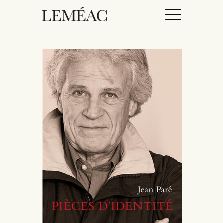
ACCUEIL
CATALOGUE
AUTEURICES
DROITS / RIGHTS
À PROPOS