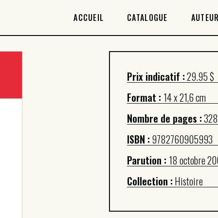
ACCUEIL
ACCUEIL
CATALOGUE
AUTEUR
CATALOGUE
AUTEURICES
Prix indicatif :
29.95 $
DROITS / RIGHTS
Format :
14 x 21,6 cm
À PROPOS
Nombre de pages :
328
ISBN :
9782760905993
Parution :
18 octobre 2
Collection :
Histoire