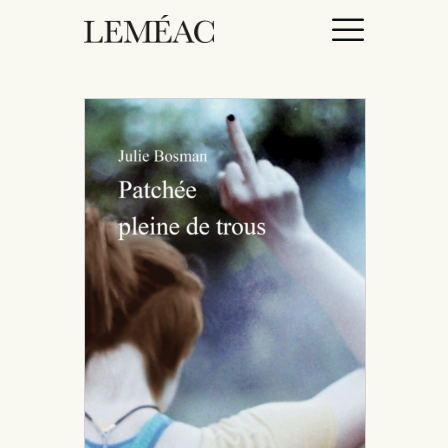
ACCUEIL
CATALOGUE
AUTEURICES
DROITS / RIGHTS
À PROPOS