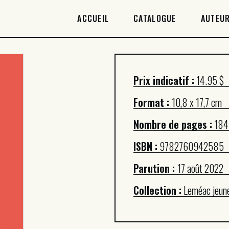
ACCUEIL
ACCUEIL
CATALOGUE
AUTEUR
CATALOGUE
AUTEURICES
Prix indicatif :
14.95 $
DROITS / RIGHTS
Format :
10,8 x 17,7 cm
À PROPOS
Nombre de pages :
184
ISBN :
9782760942585
Parution :
17 août 2022
Collection :
Leméac jeun