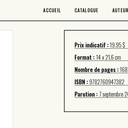
ACCUEIL
ACCUEIL
CATALOGUE
AUTEUR
CATALOGUE
AUTEURICES
Prix indicatif :
19.95 $
DROITS / RIGHTS
Format :
14 x 21,6 cm
À PROPOS
Nombre de pages :
168
ISBN :
9782760947382
Parution :
7 septembre 