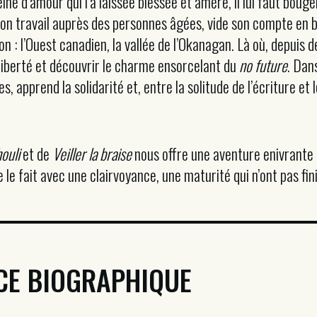
ine d’amour qui l’a laissée blessée et amère, il lui faut bouger
e son travail auprès des personnes âgées, vide son compte en
on : l’Ouest canadien, la vallée de l’Okanagan. Là où, depuis 
de liberté et découvrir le charme ensorcelant du
no future
. Dan
, apprend la solidarité et, entre la solitude de l’écriture et 
.
ouli
et de
Veiller la braise
nous offre une aventure enivrante
le le fait avec une clairvoyance, une maturité qui n’ont pas fi
CE BIOGRAPHIQUE