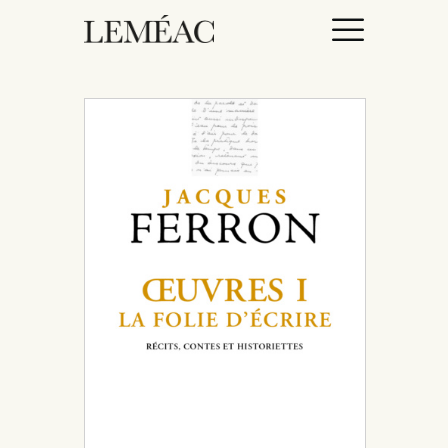
ACCUEIL
CATALOGUE
AUTEURICES
DROITS / RIGHTS
À PROPOS